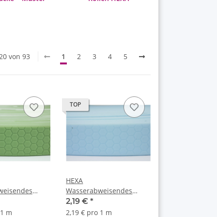
 20 von 93
1
2
3
4
5
TOP
HEXA
weisendes
Wasserabweisendes
 10mm
Gurtband 10mm Pastell
2,19 €
*
Blau
 1 m
2,19 € pro 1 m