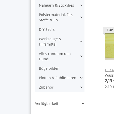
Nähgarn & Stickvlies
Polstermaterial, Filz,
Stoffe & Co.
DIY Set´s
TOP
Werkzeuge &
Hilfsmittel
Alles rund um den
Hund!
Bügelbilder
HEXA
Wass
Plotten & Sublimieren
Gurt
2,19
Gelb
2,19 
Zubehör
Verfügbarkeit