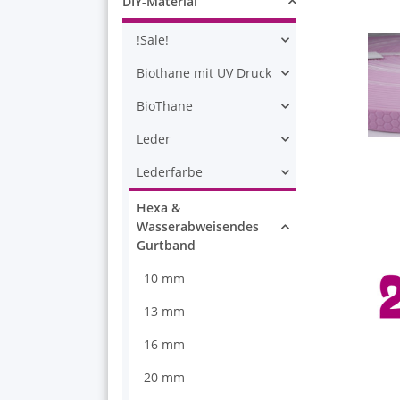
DIY-Material
!Sale!
Biothane mit UV Druck
BioThane
Leder
Lederfarbe
Hexa &
Wasserabweisendes
Gurtband
10 mm
13 mm
16 mm
20 mm