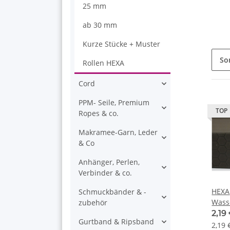
25 mm
ab 30 mm
Kurze Stücke + Muster
So
Rollen HEXA
Cord
PPM- Seile, Premium
TOP
Ropes & co.
Makramee-Garn, Leder
& Co
Anhänger, Perlen,
Verbinder & co.
HEXA
Schmuckbänder & -
Wass
zubehör
Gurt
2,19
Gurtband & Ripsband
Brau
2,19 