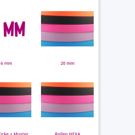
16 mm
20 mm
ücke + Muster
Rollen HEXA