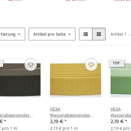
rtierung
Artikel pro Seite
Artikel 1 -
TOP
HEXA
HEXA
erabweisendes
Wasserabweisendes
Wasserab
band 10mm Dunkel
Gurtband 10mm
Gurtband
 €
*
2,19 €
*
2,19 €
*
n
Goldfarbig
Jadegrün
€ pro 1 m
2,19 € pro 1 m
2,19 € pro