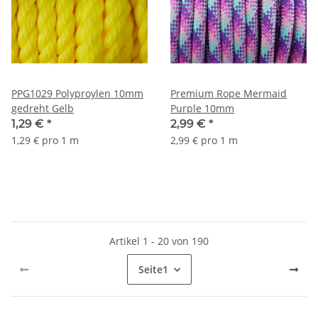
PPG1029 Polyproylen 10mm
Premium Rope Mermaid
gedreht Gelb
Purple 10mm
1,29 €
*
2,99 €
*
1,29 € pro 1 m
2,99 € pro 1 m
Artikel 1 - 20 von 190
Seite
1