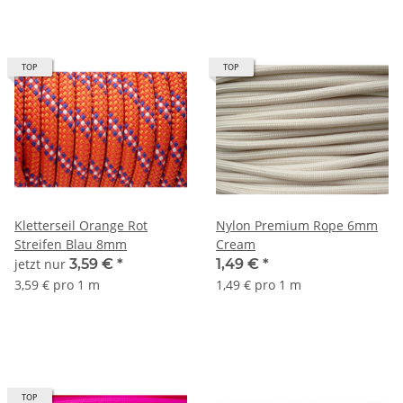
TOP
TOP
Kletterseil Orange Rot
Nylon Premium Rope 6mm
Streifen Blau 8mm
Cream
jetzt nur
3,59 €
*
1,49 €
*
3,59 € pro 1 m
1,49 € pro 1 m
TOP