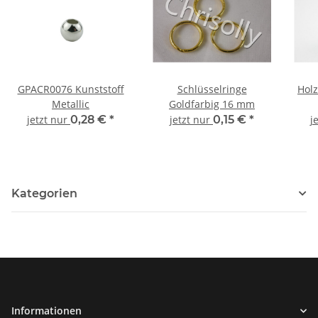
GPACR0076 Kunststoff
Schlüsselringe
Hol
Metallic
Goldfarbig 16 mm
jetzt nur
0,28 €
*
jetzt nur
0,15 €
*
j
Kategorien
Informationen