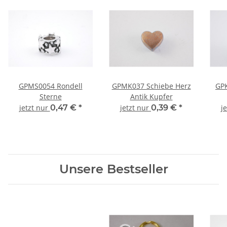
GPMS0054 Rondell
GPMK037 Schiebe Herz
GP
Sterne
Antik Kupfer
jetzt nur
0,47 €
*
jetzt nur
0,39 €
*
j
Unsere Bestseller