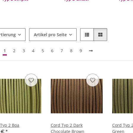
rtierung
Artikel pro Seite
1
2
3
4
5
6
7
8
9
Cord Typ 2 Boa
Cord Typ 2 Dark
Cord Typ 2 Light Khaki
Chocolate Brown
Green
9 €
*