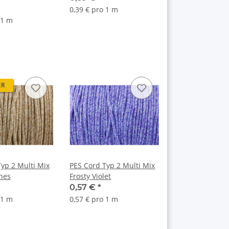
0,39 € pro 1 m
 1 m
ER
yp 2 Multi Mix
PES Cord Typ 2 Multi Mix
nes
Frosty Violet
0,57 €
*
 1 m
0,57 € pro 1 m