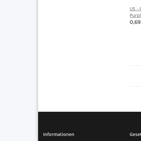
US - Cord 
Purpl
0,6
Informationen
Gese