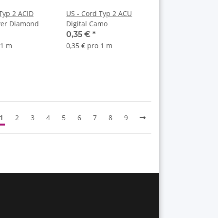
US - Cord Typ 2 ACU
lver Diamond
Digital Camo
0,35 €
*
 1 m
0,35 € pro 1 m
1
2
3
4
5
6
7
8
9