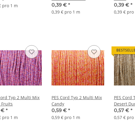
0,39 €
*
0,39 €
*
€ pro 1 m
0,39 € pro 1 m
0,39 € pro
BESTSELL
ord Typ 2 Multi Mix
PES Cord Typ 2 Multi Mix
PES Cord T
 Fruits
Candy
Desert Du
7 €
*
0,59 €
*
0,57 €
*
€ pro 1 m
0,59 € pro 1 m
0,57 € pro