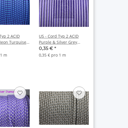
US - Cord Typ 2 ACID
Neon Turquise
Purple & Silver Grey
Stripes
0,35 €
*
 1 m
0,35 € pro 1 m