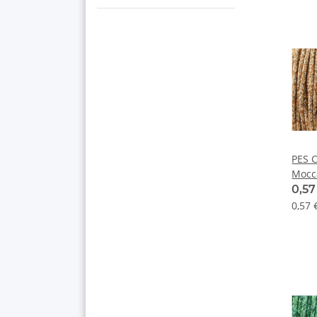
PES C
Mocc
0,5
0,57 