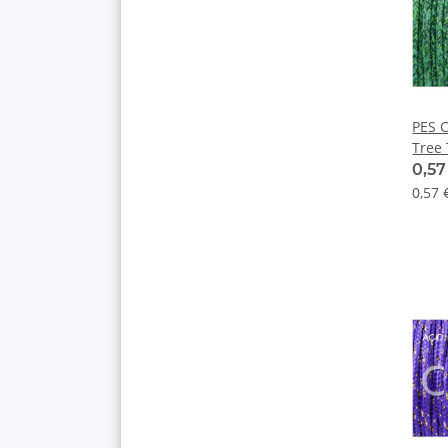
PES C
Tree
0,5
0,57 