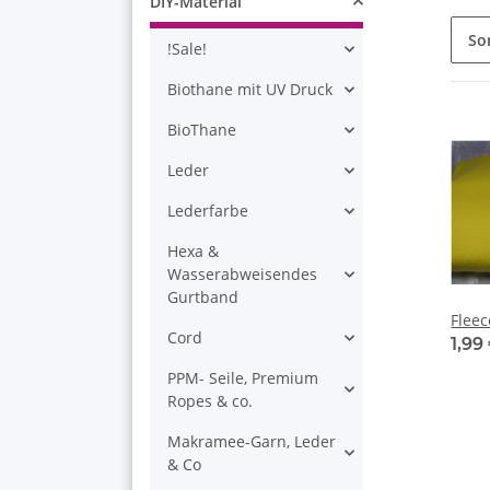
DIY-Material
So
!Sale!
Biothane mit UV Druck
BioThane
Leder
Lederfarbe
Hexa &
Wasserabweisendes
Gurtband
Flee
Cord
1,99
PPM- Seile, Premium
Ropes & co.
Makramee-Garn, Leder
& Co