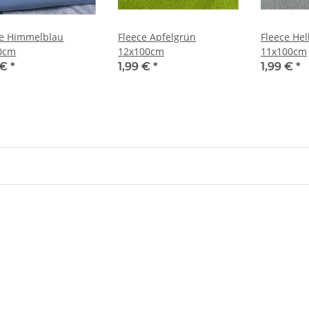
ce Himmelblau
Fleece Apfelgrün
Fleece Hel
0cm
12x100cm
11x100cm
 €
*
1,99 €
*
1,99 €
*