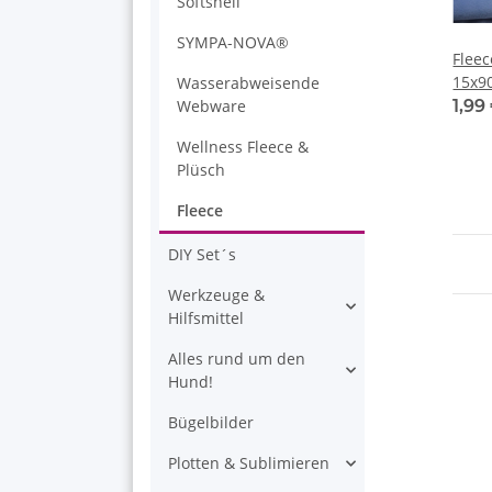
Softshell
SYMPA-NOVA®
Flee
15x9
Wasserabweisende
1,99
Webware
Wellness Fleece &
Plüsch
Fleece
DIY Set´s
Werkzeuge &
Hilfsmittel
Alles rund um den
Hund!
Bügelbilder
Plotten & Sublimieren