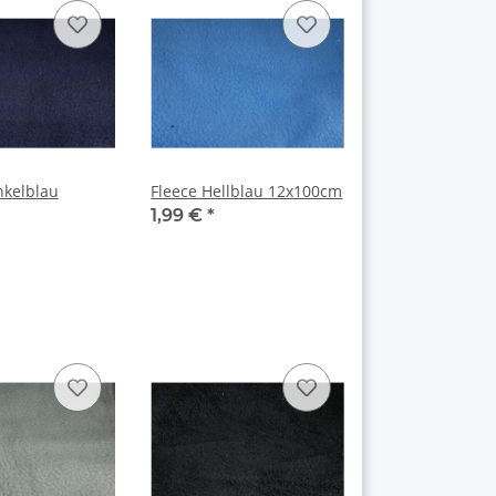
nkelblau
Fleece Hellblau 12x100cm
1,99 €
*