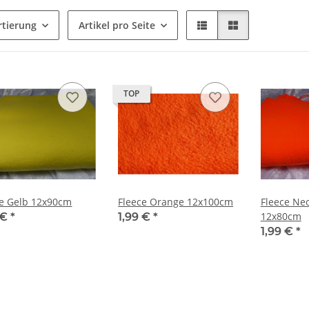
rtierung
Artikel pro Seite
TOP
ce Gelb 12x90cm
Fleece Orange 12x100cm
Fleece Ne
12x80cm
 €
*
1,99 €
*
1,99 €
*