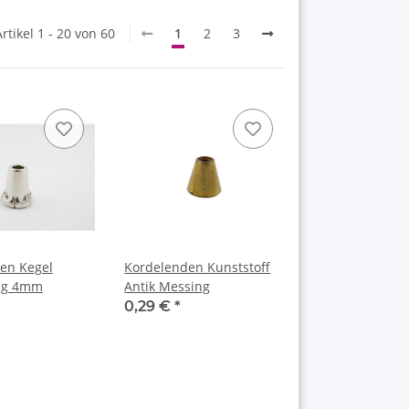
Artikel 1 - 20 von 60
1
2
3
en Kegel
Kordelenden Kunststoff
big 4mm
Antik Messing
0,29 €
*