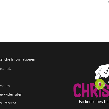
tzliche Informationen
nschutz
essum
rag widerrufen
rrufsrecht