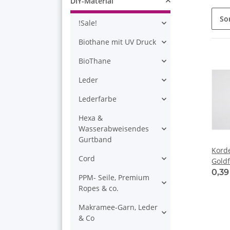
DIY-Material
So
!Sale!
Biothane mit UV Druck
BioThane
Leder
Lederfarbe
Hexa &
Wasserabweisendes
Gurtband
Kord
Cord
Gold
0,3
PPM- Seile, Premium
Ropes & co.
Makramee-Garn, Leder
& Co