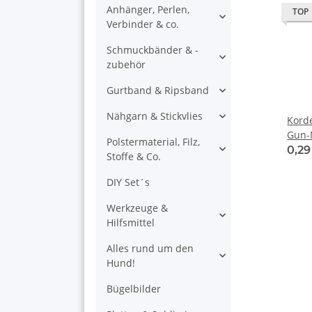
Anhänger, Perlen,
TOP
Verbinder & co.
Schmuckbänder & -
zubehör
Gurtband & Ripsband
Nähgarn & Stickvlies
Kord
Gun-
Polstermaterial, Filz,
0,2
Stoffe & Co.
DIY Set´s
Werkzeuge &
Hilfsmittel
Alles rund um den
Hund!
Bügelbilder