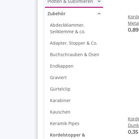
Plotten & Sublimieren
Zubehör
Kord
Metal
Abdeckklammer,
0,8
Seilklemme & co.
Adapter, Stopper & Co.
Buchschrauben & Ösen
Endkappen
Graviert
Gürtelclip
Karabiner
Kauschen
Kord
Keramik Pipes
Dunk
0,3
Kordelstopper &