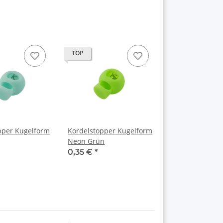
TOP
pper Kugelform
Kordelstopper Kugelform
Neon Grün
0,35 €
*