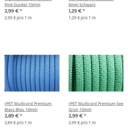
Pink Dunkel 10mm
8mm Schwarz
2,99 €
*
1,29 €
*
2,99 € pro 1 m
1,29 € pro 1 m
rPET Multicord Premium
rPET Multicord Premium See
Blass Blau 10mm
Grün 10mm
2,89 €
*
2,99 €
*
2,89 € pro 1 m
2,99 € pro 1 m