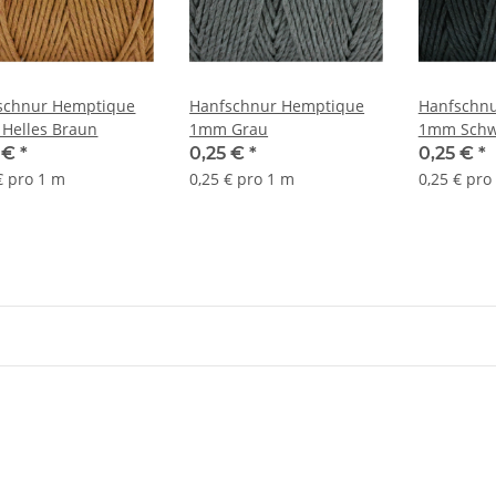
schnur Hemptique
Hanfschnur Hemptique
Hanfschn
Helles Braun
1mm Grau
1mm Schw
5 €
*
0,25 €
*
0,25 €
*
€ pro 1 m
0,25 € pro 1 m
0,25 € pro