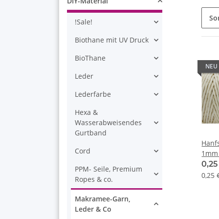
DIY-Material
So
!Sale!
Biothane mit UV Druck
BioThane
NEU
Leder
Lederfarbe
Hexa &
Wasserabweisendes
Gurtband
Hanf
Cord
1mm 
0,2
PPM- Seile, Premium
0,25 
Ropes & co.
Makramee-Garn,
Leder & Co