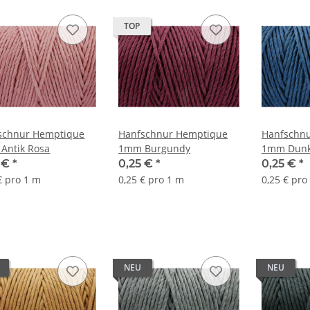
TOP
schnur Hemptique
Hanfschnur Hemptique
Hanfschn
Antik Rosa
1mm Burgundy
1mm Dunk
5 €
*
0,25 €
*
0,25 €
*
€ pro 1 m
0,25 € pro 1 m
0,25 € pro
NEU
NEU