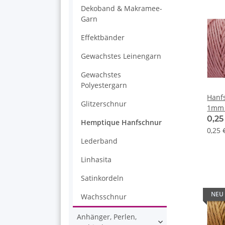
Dekoband & Makramee-
Garn
Effektbänder
Gewachstes Leinengarn
Gewachstes
Polyestergarn
Hanf
Glitzerschnur
1mm 
0,2
Hemptique Hanfschnur
0,25 
Lederband
Linhasita
Satinkordeln
NEU
Wachsschnur
Anhänger, Perlen,