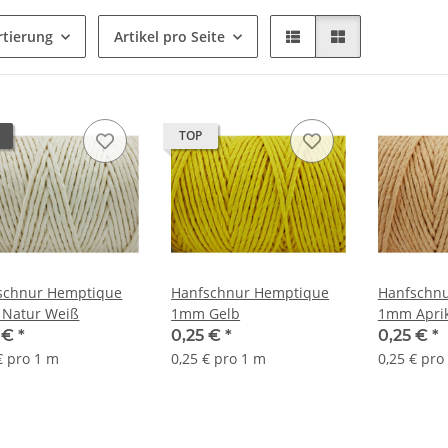
rtierung
Artikel pro Seite
TOP
schnur Hemptique
Hanfschnur Hemptique
Hanfschn
Natur Weiß
1mm Gelb
1mm Aprik
5 €
*
0,25 €
*
0,25 €
*
€ pro 1 m
0,25 € pro 1 m
0,25 € pro