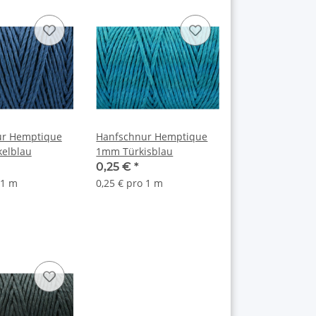
ur Hemptique
Hanfschnur Hemptique
elblau
1mm Türkisblau
0,25 €
*
 1 m
0,25 € pro 1 m