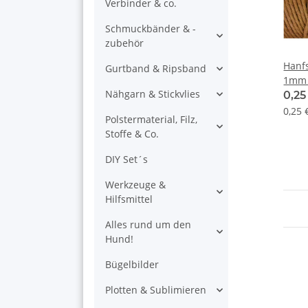
Verbinder & co.
Schmuckbänder & -
zubehör
Hanf
Gurtband & Ripsband
1mm 
Nähgarn & Stickvlies
0,2
0,25 
Polstermaterial, Filz,
Stoffe & Co.
DIY Set´s
Werkzeuge &
Hilfsmittel
Alles rund um den
Hund!
Bügelbilder
Plotten & Sublimieren