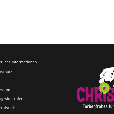
tzliche Informationen
nschutz
essum
rag widerrufen
rrufsrecht