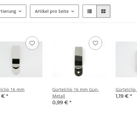
rtierung
Artikel pro Seite
elclip 16 mm
Gürtelclip 16 mm Gun-
Gürtelcli
Metall
9 €
*
1,19 €
*
0,99 €
*