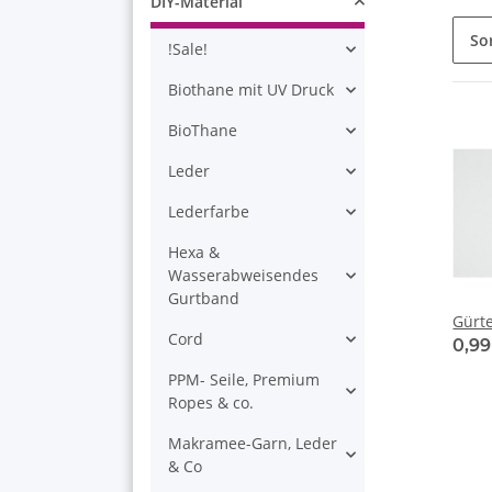
DIY-Material
So
!Sale!
Biothane mit UV Druck
BioThane
Leder
Lederfarbe
Hexa &
Wasserabweisendes
Gurtband
Gürt
Cord
0,9
PPM- Seile, Premium
Ropes & co.
Makramee-Garn, Leder
& Co