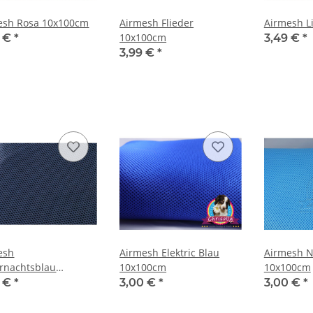
esh Rosa 10x100cm
Airmesh Flieder
Airmesh L
10x100cm
0 €
*
3,49 €
*
3,99 €
*
esh
Airmesh Elektric Blau
Airmesh N
ernachtsblau
10x100cm
10x100cm
00cm
0 €
*
3,00 €
*
3,00 €
*