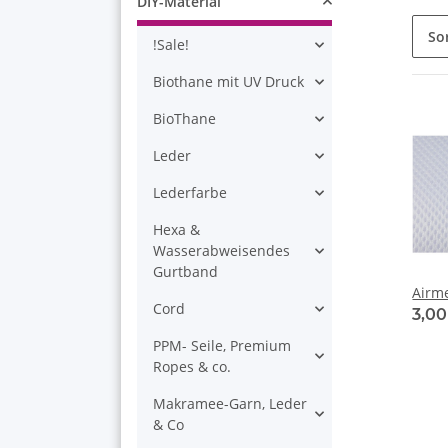
DIY-Material
So
!Sale!
Biothane mit UV Druck
BioThane
Leder
Lederfarbe
Hexa &
Wasserabweisendes
Gurtband
Airm
Cord
3,0
PPM- Seile, Premium
Ropes & co.
Makramee-Garn, Leder
& Co