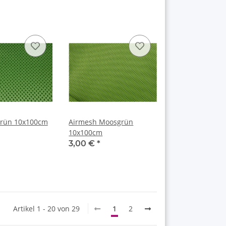
Grün 10x100cm
Airmesh Moosgrün
10x100cm
3,00 €
*
Artikel 1 - 20 von 29
1
2