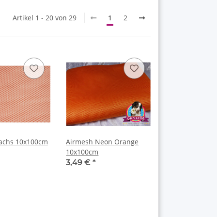
Artikel 1 - 20 von 29
1
2
achs 10x100cm
Airmesh Neon Orange
10x100cm
3,49 €
*