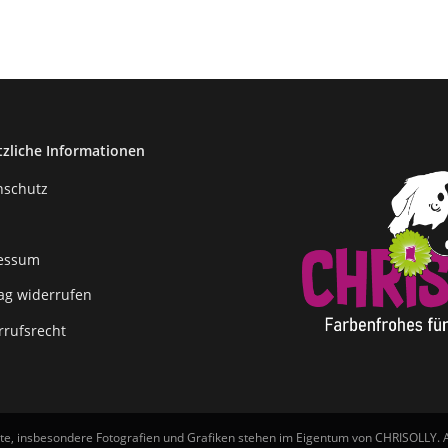
tzliche Informationen
nschutz
essum
rag widerrufen
rrufsrecht
lte, insbesondere Fotografien und Grafiken stehen im Eigentum von CHRISOLLY. A