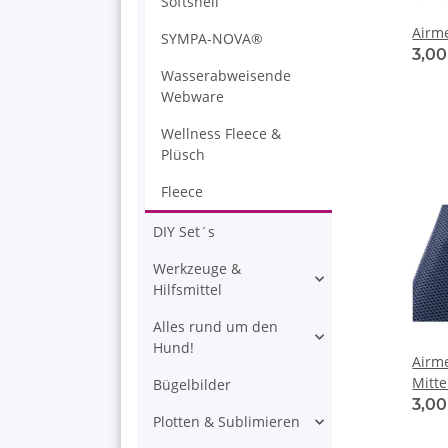
Softshell
Airm
SYMPA-NOVA®
3,0
Wasserabweisende
Webware
Wellness Fleece &
Plüsch
Fleece
DIY Set´s
Werkzeuge &
Hilfsmittel
Alles rund um den
Hund!
Airm
Mitt
Bügelbilder
10x1
3,0
Plotten & Sublimieren