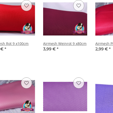
esh Rot 9 x100cm
Airmesh Weinrot 9 x80cm
9 €
*
3,99 €
*
2,99 €
*