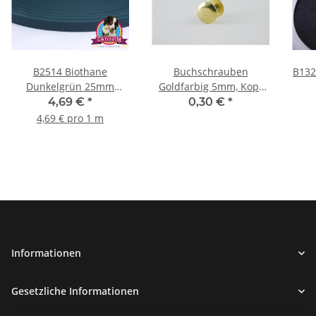
B2514 Biothane
Buchschrauben
B132
Dunkelgrün 25mm
Goldfarbig 5mm, Kopf
GN522
10mm
4,69 €
*
0,30 €
*
4,69 € pro 1 m
Informationen
Gesetzliche Informationen