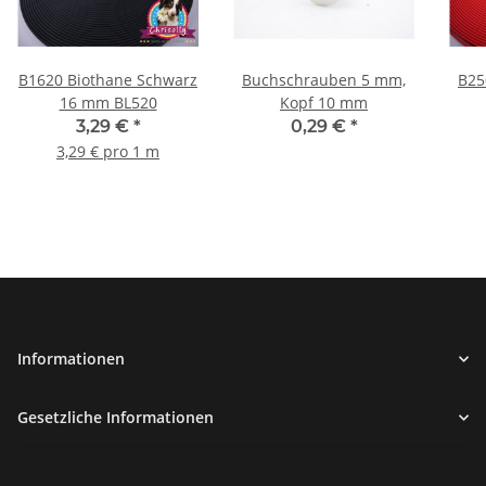
B1620 Biothane Schwarz
Buchschrauben 5 mm,
B25
16 mm BL520
Kopf 10 mm
3,29 €
*
0,29 €
*
3,29 € pro 1 m
Informationen
Gesetzliche Informationen