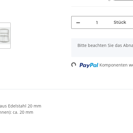
Stück
x
Bitte beachten Sie das Abna
Loading...
Komponenten wer
 aus Edelstahl 20 mm
nnen): ca. 20 mm