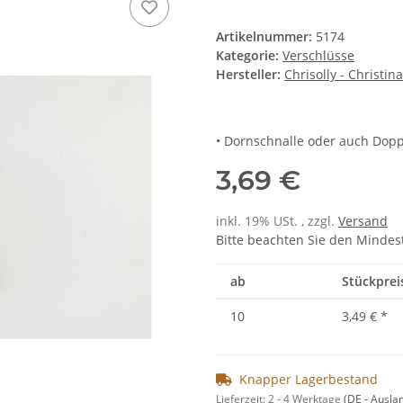
Artikelnummer:
5174
Kategorie:
Verschlüsse
Hersteller:
Chrisolly - Christin
• Dornschnalle oder auch Dopp
3,69 €
inkl. 19% USt. , zzgl.
Versand
Bitte beachten Sie den Mindes
ab
Stückprei
10
3,49 €
*
Knapper Lagerbestand
Lieferzeit:
2 - 4 Werktage
(DE - Ausla