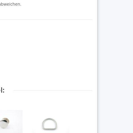
 abweichen.
l: