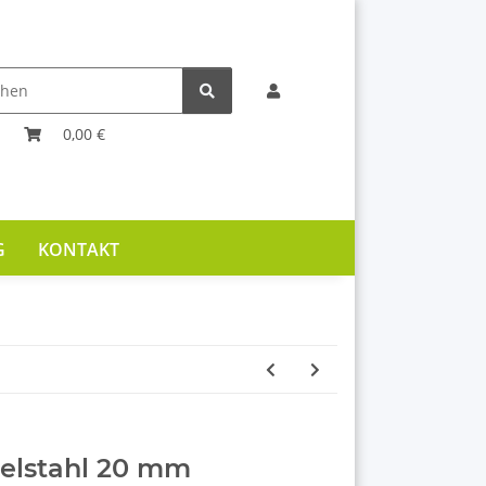
0,00 €
G
KONTAKT
delstahl 20 mm