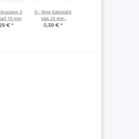
hrauben 5
D - Ring Edelstahl
opf 10 mm
V4A 20 mm
Premium
,29 €
*
0,59 €
*