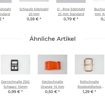
delstahl
Schlaufe Edelstahl
O - Ring Edelstahl
Buchsc
andard
20 mm
25 mm Standard
mm, K
 €
*
0,59 €
*
0,79 €
*
0
Ähnliche Artikel
Dornschnalle ZDG
Steckschnalle
Rollschnalle
Schwarz 16mm
Orange 16 mm
Roségoldfarbig
40mm
0,99 €
*
0,50 €
*
1,29 €
*