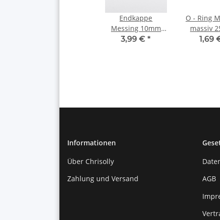
Endkappe
O - Ring 
Messing 10mm
massiv 
mit SWAROVSKI®
3,99 €
*
1,69
Stein Emerald
Informationen
Gese
Über Chrisolly
Date
Zahlung und Versand
AGB
Impr
Vert