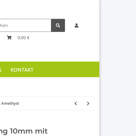
0,00 €
G
KONTAKT
 Amethyst
ng 10mm mit