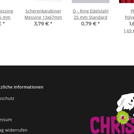
Messing
Scherenkarabiner
O - Ring Edelstahl
P
25 mm
Messing 13x67mm
25 mm Standard
Poly
10mm
 €
*
3,79 €
*
0,79 €
*
1
Du
1,69 
tzliche Informationen
nschutz
essum
rag widerrufen