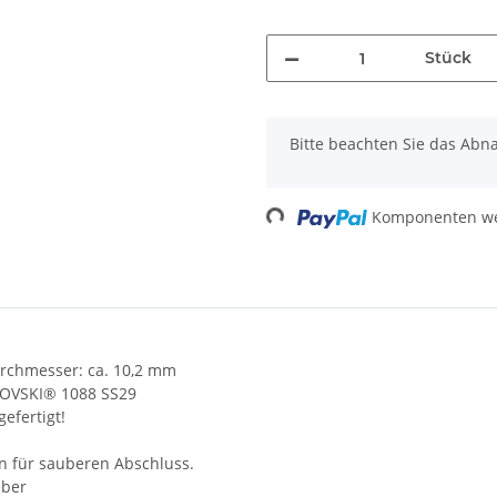
Stück
x
Bitte beachten Sie das Abna
Loading...
Komponenten wer
chmesser: ca. 10,2 mm
AROVSKI® 1088 SS29
efertigt!
n für sauberen Abschluss.
eber