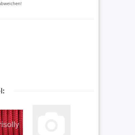
 abweichen!
l: