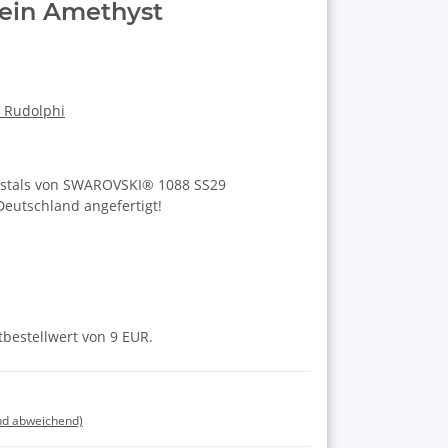
in Amethyst
a Rudolphi
rystals von SWAROVSKI® 1088 SS29
eutschland angefertigt!
tbestellwert von 9 EUR.
nd abweichend)