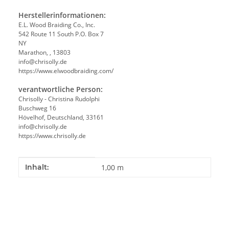
Herstellerinformationen:
E.L. Wood Braiding Co., Inc.
542 Route 11 South P.O. Box 7
NY
Marathon, , 13803
info@chrisolly.de
https://www.elwoodbraiding.com/
verantwortliche Person:
Chrisolly - Christina Rudolphi
Buschweg 16
Hövelhof, Deutschland, 33161
info@chrisolly.de
https://www.chrisolly.de
Produkteigenschaft
Wert
Inhalt:
1,00 m