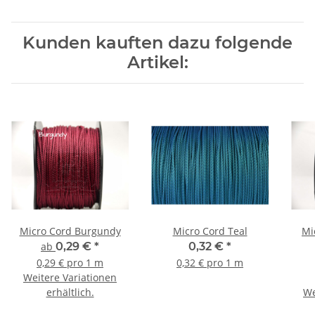
Kunden kauften dazu folgende
Artikel:
Micro Cord Burgundy
Micro Cord Teal
Mi
ab
0,29 €
*
0,32 €
*
0,29 € pro 1 m
0,32 € pro 1 m
Weitere Variationen
erhältlich.
We