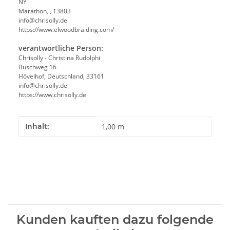
NY
Marathon, , 13803
info@chrisolly.de
https://www.elwoodbraiding.com/
verantwortliche Person:
Chrisolly - Christina Rudolphi
Buschweg 16
Hövelhof, Deutschland, 33161
info@chrisolly.de
https://www.chrisolly.de
Produkteigenschaft
Wert
Inhalt:
1,00 m
Kunden kauften dazu folgende