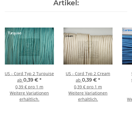
Artikel:
US - Cord Typ 2 Turquise
US - Cord Typ 2 Cream
ab
0,39 €
*
ab
0,39 €
*
0,39 € pro 1 m
0,39 € pro 1 m
Weitere Variationen
Weitere Variationen
erhältlich.
erhältlich.
We