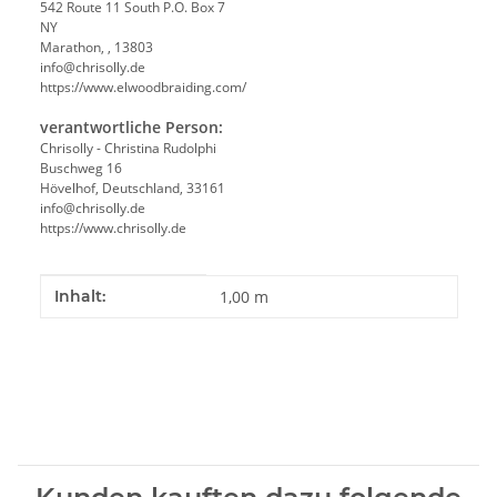
542 Route 11 South P.O. Box 7
NY
Marathon, , 13803
info@chrisolly.de
https://www.elwoodbraiding.com/
verantwortliche Person:
Chrisolly - Christina Rudolphi
Buschweg 16
Hövelhof, Deutschland, 33161
info@chrisolly.de
https://www.chrisolly.de
Produkteigenschaft
Wert
Inhalt:
1,00 m