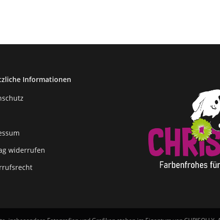
tzliche Informationen
nschutz
essum
rag widerrufen
rrufsrecht