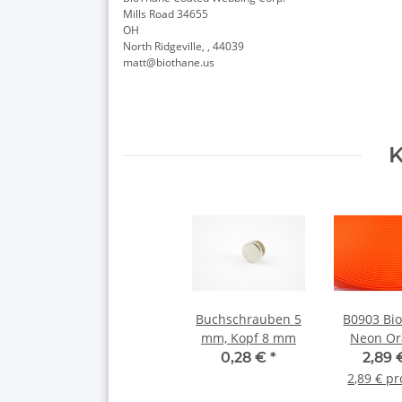
Mills Road 34655
OH
North Ridgeville, , 44039
matt@biothane.us
K
Buchschrauben 5
B0903 Bi
mm, Kopf 8 mm
Neon Or
9mm O
0,28 €
*
2,89
2,89 € p