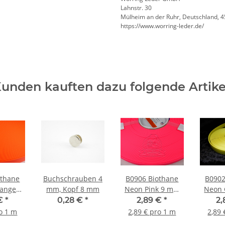
Lahnstr. 30
Mülheim an der Ruhr, Deutschland, 
https://www.worring-leder.de/
unden kauften dazu folgende Artike
othane
Buchschrauben 4
B0906 Biothane
B0902
ange
mm, Kopf 8 mm
Neon Pink 9 mm
Neon Ge
R522
PK521
 €
*
0,28 €
*
2,89 €
*
2
ro 1 m
2,89 € pro 1 m
2,89 