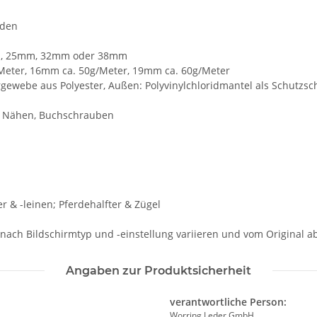
nden
mm, 25mm, 32mm oder 38mm
Meter, 16mm ca. 50g/Meter, 19mm ca. 60g/Meter
rgewebe aus Polyester, Außen: Polyvinylchloridmantel als Schutzsc
n, Nähen, Buchschrauben
& -leinen; Pferdehalfter & Zügel
 nach Bildschirmtyp und -einstellung variieren und vom Original 
Angaben zur Produktsicherheit
verantwortliche Person:
Worring Leder GmbH