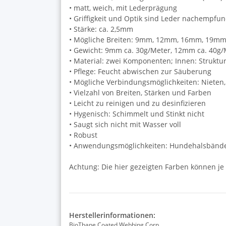
• matt, weich, mit Lederprägung
• Griffigkeit und Optik sind Leder nachempfu
• Stärke: ca. 2,5mm
• Mögliche Breiten: 9mm, 12mm, 16mm, 19
• Gewicht: 9mm ca. 30g/Meter, 12mm ca. 40g/
• Material: zwei Komponenten; Innen: Struktu
• Pflege: Feucht abwischen zur Säuberung
• Mögliche Verbindungsmöglichkeiten: Niete
• Vielzahl von Breiten, Stärken und Farben
• Leicht zu reinigen und zu desinfizieren
• Hygenisch: Schimmelt und Stinkt nicht
• Saugt sich nicht mit Wasser voll
• Robust
• Anwendungsmöglichkeiten: Hundehalsbänder 
Achtung: Die hier gezeigten Farben können je
Herstellerinformationen:
BioThane Coated Webbing Corp.