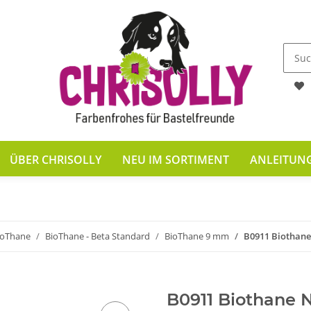
ÜBER CHRISOLLY
NEU IM SORTIMENT
ANLEITUN
ioThane
BioThane - Beta Standard
BioThane 9 mm
B0911 Biothan
B0911 Biothane