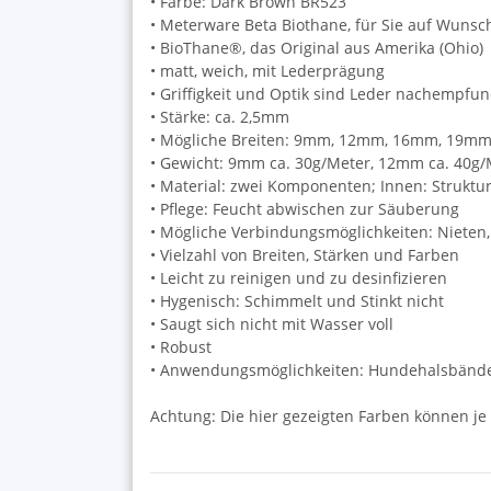
• Farbe: Dark Brown BR523
• Meterware Beta Biothane, für Sie auf Wuns
• BioThane®, das Original aus Amerika (Ohio)
• matt, weich, mit Lederprägung
• Griffigkeit und Optik sind Leder nachempfu
• Stärke: ca. 2,5mm
• Mögliche Breiten: 9mm, 12mm, 16mm, 19
• Gewicht: 9mm ca. 30g/Meter, 12mm ca. 40g/
• Material: zwei Komponenten; Innen: Struktu
• Pflege: Feucht abwischen zur Säuberung
• Mögliche Verbindungsmöglichkeiten: Niete
• Vielzahl von Breiten, Stärken und Farben
• Leicht zu reinigen und zu desinfizieren
• Hygenisch: Schimmelt und Stinkt nicht
• Saugt sich nicht mit Wasser voll
• Robust
• Anwendungsmöglichkeiten: Hundehalsbänder 
Achtung: Die hier gezeigten Farben können je