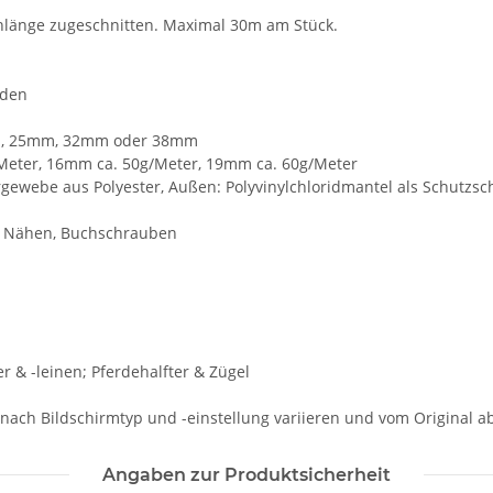
chlänge zugeschnitten. Maximal 30m am Stück.
nden
mm, 25mm, 32mm oder 38mm
Meter, 16mm ca. 50g/Meter, 19mm ca. 60g/Meter
rgewebe aus Polyester, Außen: Polyvinylchloridmantel als Schutzsc
n, Nähen, Buchschrauben
& -leinen; Pferdehalfter & Zügel
 nach Bildschirmtyp und -einstellung variieren und vom Original 
Angaben zur Produktsicherheit