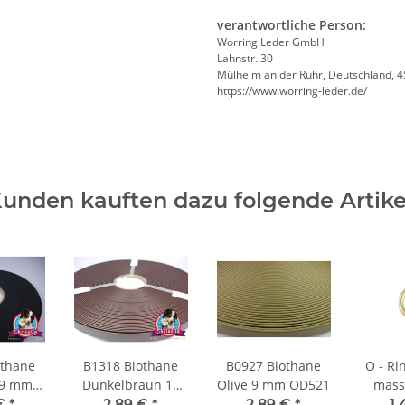
verantwortliche Person:
Worring Leder GmbH
Lahnstr. 30
Mülheim an der Ruhr, Deutschland, 
https://www.worring-leder.de/
unden kauften dazu folgende Artike
othane
B1318 Biothane
B0927 Biothane
O - Ri
 9 mm
Dunkelbraun 13
Olive 9 mm OD521
mass
0
mm BR523
 €
*
2,89 €
*
2,89 €
*
1