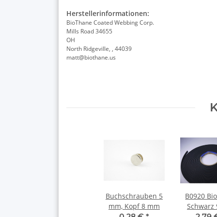
Herstellerinformationen:
BioThane Coated Webbing Corp.
Mills Road 34655
OH
North Ridgeville, , 44039
matt@biothane.us
K
Buchschrauben 5
B0920 Bi
mm, Kopf 8 mm
Schwarz
BL52
0,28 €
*
2,79