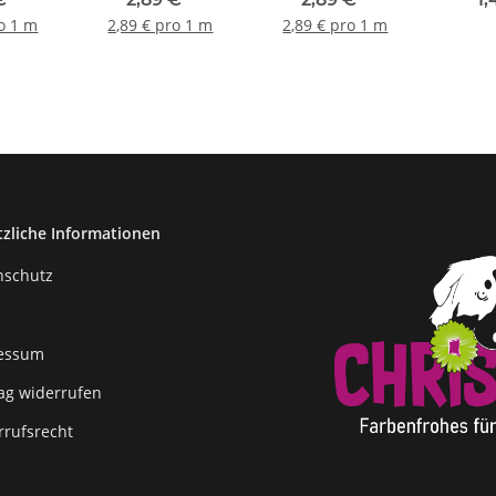
ro 1 m
2,89 € pro 1 m
2,89 € pro 1 m
tzliche Informationen
nschutz
essum
rag widerrufen
rrufsrecht