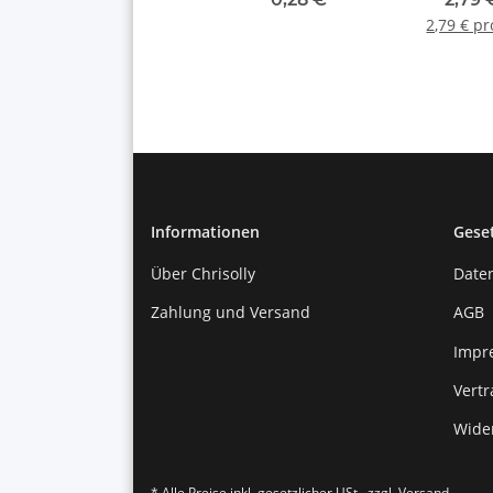
2,79 € p
Informationen
Gese
Über Chrisolly
Date
Zahlung und Versand
AGB
Impr
Vert
Wide
* Alle Preise inkl. gesetzlicher USt., zzgl.
Versand