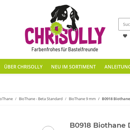
ÜBER CHRISOLLY
NEU IM SORTIMENT
ANLEITUN
ioThane
BioThane - Beta Standard
BioThane 9 mm
B0918 Biothan
B0918 Biothane