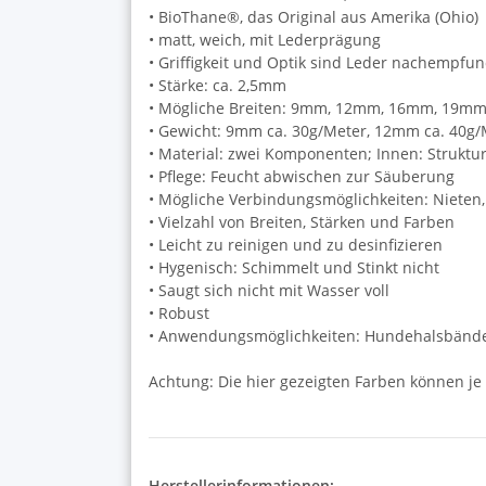
• BioThane®, das Original aus Amerika (Ohio)
• matt, weich, mit Lederprägung
• Griffigkeit und Optik sind Leder nachempfu
• Stärke: ca. 2,5mm
• Mögliche Breiten: 9mm, 12mm, 16mm, 19
• Gewicht: 9mm ca. 30g/Meter, 12mm ca. 40g/
• Material: zwei Komponenten; Innen: Struktu
• Pflege: Feucht abwischen zur Säuberung
• Mögliche Verbindungsmöglichkeiten: Niete
• Vielzahl von Breiten, Stärken und Farben
• Leicht zu reinigen und zu desinfizieren
• Hygenisch: Schimmelt und Stinkt nicht
• Saugt sich nicht mit Wasser voll
• Robust
• Anwendungsmöglichkeiten: Hundehalsbänder 
Achtung: Die hier gezeigten Farben können je
Herstellerinformationen: