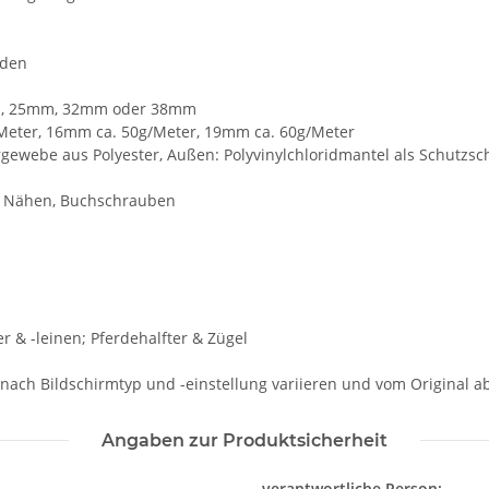
nden
mm, 25mm, 32mm oder 38mm
Meter, 16mm ca. 50g/Meter, 19mm ca. 60g/Meter
rgewebe aus Polyester, Außen: Polyvinylchloridmantel als Schutzsc
n, Nähen, Buchschrauben
& -leinen; Pferdehalfter & Zügel
 nach Bildschirmtyp und -einstellung variieren und vom Original 
Angaben zur Produktsicherheit
verantwortliche Person: