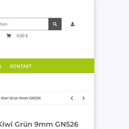
0,00 €
G
KONTAKT
e Kiwi Grün 9mm GN526
 Kiwi Grün 9mm GN526