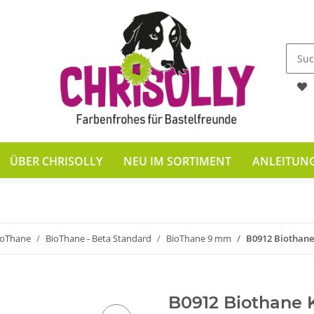
ÜBER CHRISOLLY
NEU IM SORTIMENT
ANLEITUN
ioThane
BioThane - Beta Standard
BioThane 9 mm
B0912 Biothan
B0912 Biothane