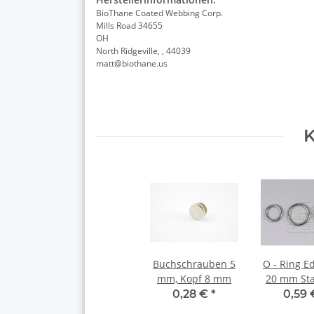
BioThane Coated Webbing Corp.
Mills Road 34655
OH
North Ridgeville, , 44039
matt@biothane.us
K
Buchschrauben 5
O - Ring E
mm, Kopf 8 mm
20 mm St
0,28 €
*
0,59