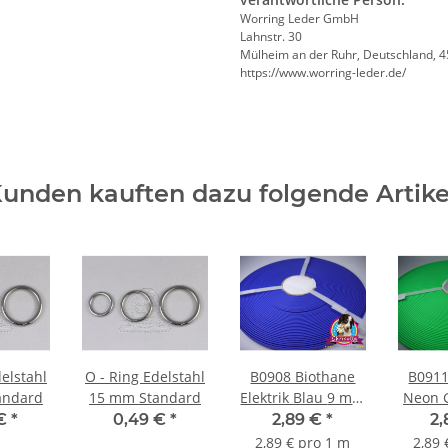
Worring Leder GmbH
Lahnstr. 30
Mülheim an der Ruhr, Deutschland, 
https://www.worring-leder.de/
unden kauften dazu folgende Artike
delstahl
O - Ring Edelstahl
B0908 Biothane
B0911
andard
15 mm Standard
Elektrik Blau 9 mm
Neon Grü
BU522
G
 €
*
0,49 €
*
2,89 €
*
2
2,89 € pro 1 m
2,89 