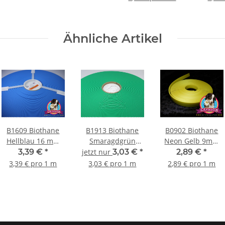
Ähnliche Artikel
B1609 Biothane
B1913 Biothane
B0902 Biothane
Hellblau 16 mm
Smaragdgrün
Neon Gelb 9mm
BU521
19mm GN524
YE527
3,39 €
*
jetzt nur
3,03 €
*
2,89 €
*
3,39 € pro 1 m
3,03 € pro 1 m
2,89 € pro 1 m