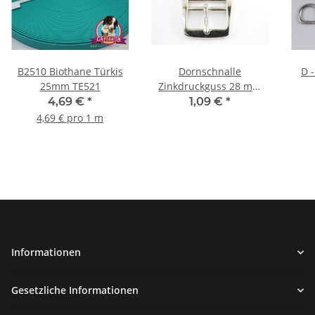
B2510 Biothane Türkis
Dornschnalle
D -
25mm TE521
Zinkdruckguss 28 mm
NEUE OPTIK
4,69 €
*
1,09 €
*
4,69 € pro 1 m
Informationen
Gesetzliche Informationen