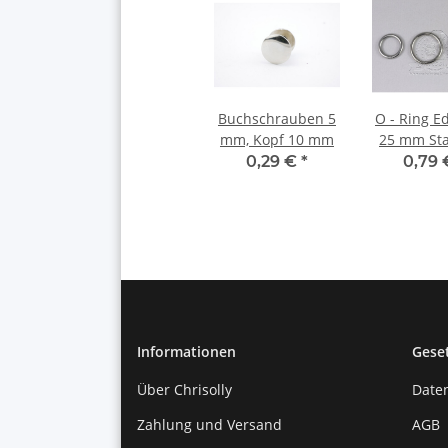
Buchschrauben 5
O - Ring E
mm, Kopf 10 mm
25 mm St
0,29 €
*
0,79
Informationen
Gese
Über Chrisolly
Date
Zahlung und Versand
AGB