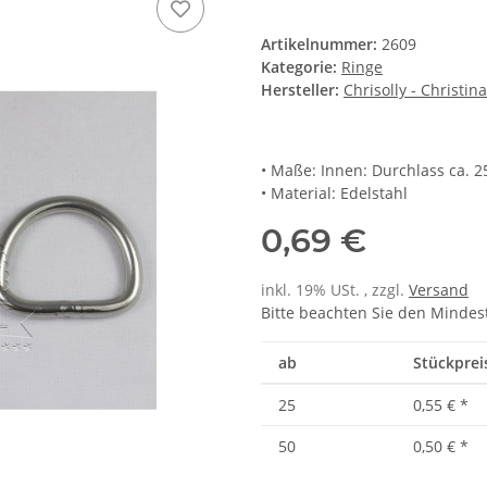
Artikelnummer:
2609
Kategorie:
Ringe
Hersteller:
Chrisolly - Christin
• Maße: Innen: Durchlass ca. 
• Material: Edelstahl
0,69 €
inkl. 19% USt. , zzgl.
Versand
Bitte beachten Sie den Mindes
ab
Stückprei
25
0,55 €
*
50
0,50 €
*