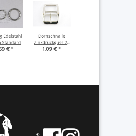
g Edelstahl
Dornschnalle
 Standard
Zinkdruckguss 28
mm NEUE OPTIK
,59 €
*
1,09 €
*