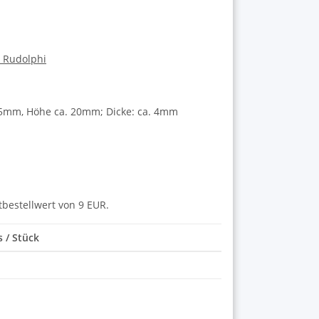
a Rudolphi
25mm, Höhe ca. 20mm; Dicke: ca. 4mm
tbestellwert von 9 EUR.
s / Stück