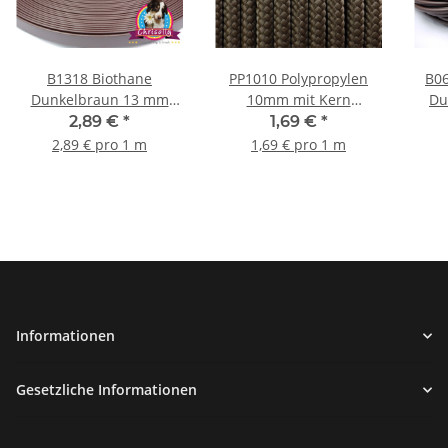
B1318 Biothane
PP1010 Polypropylen
B06
Dunkelbraun 13 mm
10mm mit Kern
Du
BR523
Dunkelbraun
2,89 €
*
1,69 €
*
2,89 € pro 1 m
1,69 € pro 1 m
Informationen
Gesetzliche Informationen