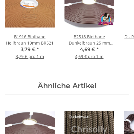
B1916 Biothane
B2518 Biothane
D - 
Hellbraun 19mm BR521
Dunkelbraun 25 mm
BR523
3,79 €
*
4,69 €
*
3,79 € pro 1 m
4,69 € pro 1 m
Ähnliche Artikel