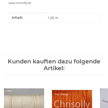
www.chrisolly.de
Produkteigenschaft
Wert
Inhalt:
1,00 m
Kunden kauften dazu folgende
Artikel: