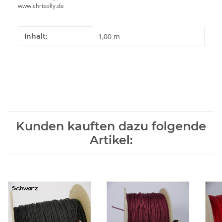
www.chrisolly.de
Produkteigenschaft
Wert
Inhalt:
1,00 m
Kunden kauften dazu folgende
Artikel: