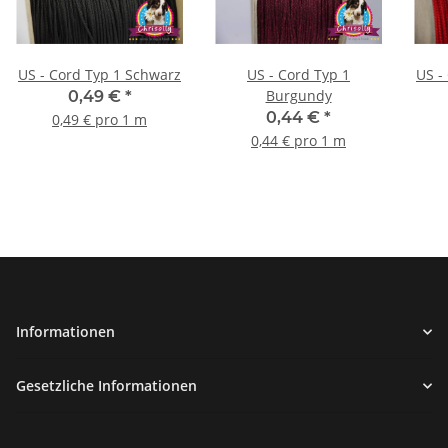
US - Cord Typ 1 Schwarz
US - Cord Typ 1
US - Cord T
Burgundy
0,49 €
*
0,44 €
*
0,49 € pro 1 m
0,44 € pro 1 m
Informationen
Gesetzliche Informationen