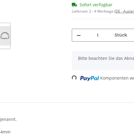
Sofort verfügbar
Lieferzeit:
2 - 4 Werktage
(DE - Ausla
Stück
x
Bitte beachten Sie das Abna
Loading...
Komponenten wer
genannt.
. 4mm