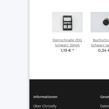
Dornschnalle ZDG
Buchschr
Schwarz 20mm
Schwarz lac
mm, Kopf
1,19 €
*
0,34
Informationen
Gese
Über Chrisolly
Date