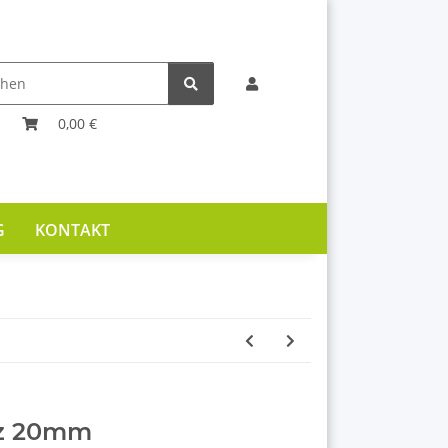
0,00 €
G
KONTAKT
rz 20mm