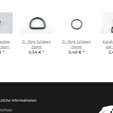
auben
D - Ring Schwarz
O - Ring Schwarz
Karab
kiert 5
25mm
20mm
GW 
 10 mm
20
 €
*
0,54 €
*
0,49 €
*
2
tzliche Informationen
nschutz