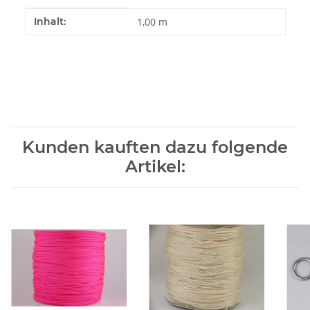
Produkteigenschaft
Wert
Inhalt:
1,00 m
Kunden kauften dazu folgende
Artikel: