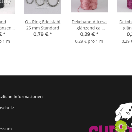
and
O - Ring Edelstahl
Dekoband Altrosa
Dekob
länzend
25 mm Standard
glänzend ca.
glän
6mm
0,6mm
0
 €
*
0,79 €
*
0,29 €
*
0
ro 1 m
0,29 € pro 1 m
0,29 
tzliche Informationen
nschutz
essum