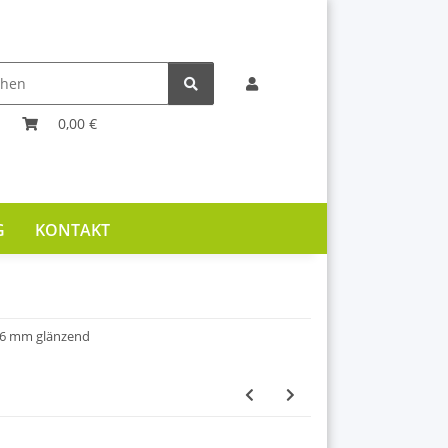
0,00 €
G
KONTAKT
,6 mm glänzend