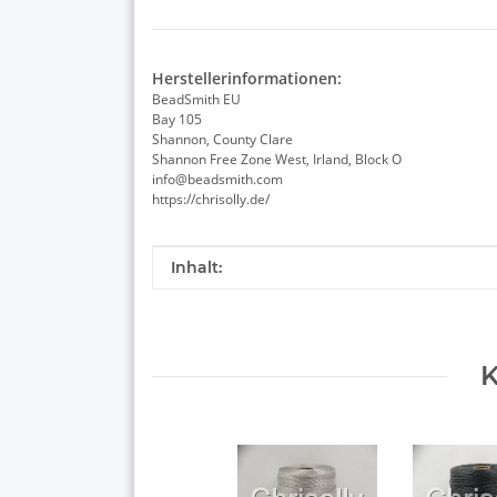
Herstellerinformationen:
BeadSmith EU
Bay 105
Shannon, County Clare
Shannon Free Zone West, Irland, Block O
info@beadsmith.com
https://chrisolly.de/
Produkteigenschaft
Wert
Inhalt:
K