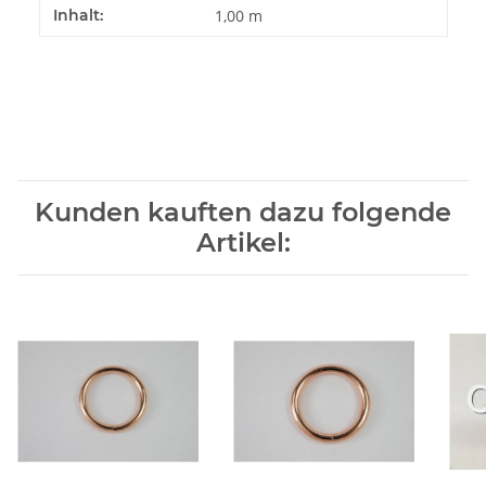
Produkteigenschaft
Wert
Inhalt:
1,00 m
Kunden kauften dazu folgende
Artikel: