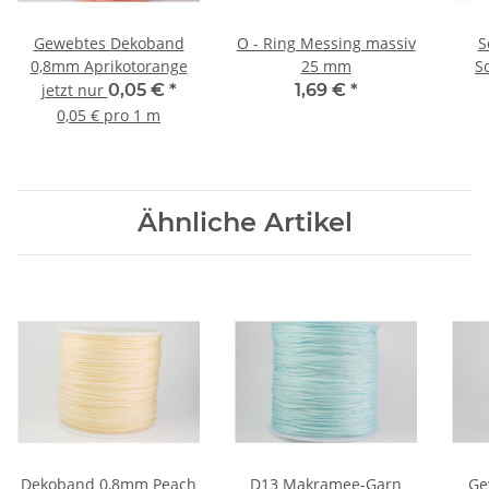
Gewebtes Dekoband
O - Ring Messing massiv
S
0,8mm Aprikotorange
25 mm
S
jetzt nur
0,05 €
*
1,69 €
*
0,05 € pro 1 m
Ähnliche Artikel
Dekoband 0,8mm Peach
D13 Makramee-Garn
Ge