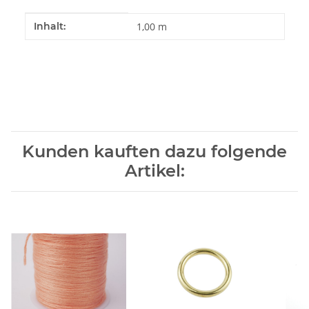
Produkteigenschaft
Wert
Inhalt:
1,00 m
Kunden kauften dazu folgende
Artikel: