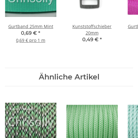
Gurtband 25mm Mint
Kunststoffschieber
Gurt
20mm
0,69 €
*
0,49 €
*
0,69 € pro 1 m
Ähnliche Artikel