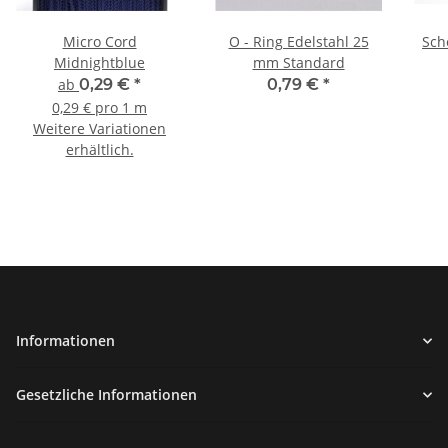
Micro Cord
O - Ring Edelstahl 25
Sch
Midnightblue
mm Standard
ab
0,29 €
*
0,79 €
*
0,29 € pro 1 m
Weitere Variationen
erhältlich.
Informationen
Gesetzliche Informationen