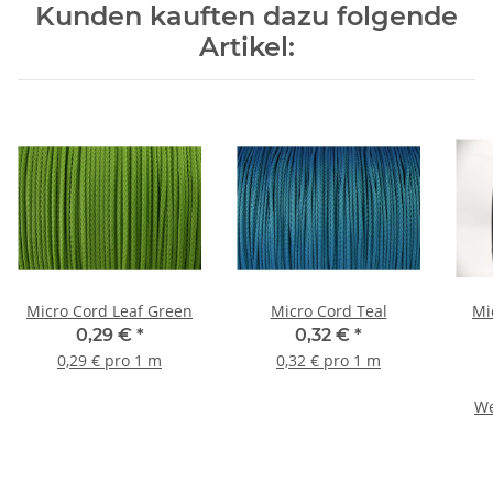
Kunden kauften dazu folgende
Artikel:
Micro Cord Leaf Green
Micro Cord Teal
Mi
0,29 €
*
0,32 €
*
0,29 € pro 1 m
0,32 € pro 1 m
We