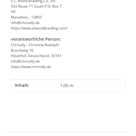
E.L. Wood Braiding Co., Inc.
542 Route 11 South P.O. Box 7
NY
Marathon, , 13803
info@chrisolly.de
https://www.elwoodbraiding.com/
verantwortliche Person:
Chrisolly - Christina Rudolphi
Buschweg 16
Hövelhof, Deutschland, 33161
info@chrisolly.de
https://www.chrisolly.de
Produkteigenschaft
Wert
Inhalt:
1,00 m