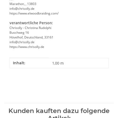
Marathon, , 13803
info@chrisolly.de
https://www.elwoodbraiding.com/
verantwortliche Person:
Chrisolly - Christina Rudolphi
Buschweg 16
Hövelhof, Deutschland, 33161
info@chrisolly.de
https://www.chrisolly.de
Produkteigenschaft
Wert
Inhalt:
1,00 m
Kunden kauften dazu folgende