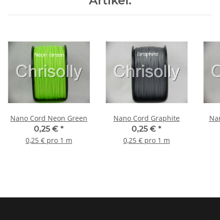
Artikel:
Nano Cord Neon Green
Nano Cord Graphite
Na
0,25 €
*
0,25 €
*
0,25 € pro 1 m
0,25 € pro 1 m