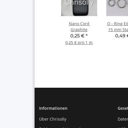
Nano Cord
O - Ring E
Graphite
15 mm St
0,25 €
*
0,49
0,25 € pro 1 m
Informationen
Gese
Über Chrisolly
Date