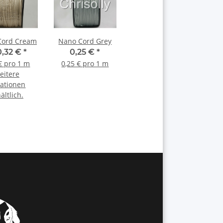
Cord Cream
Nano Cord Grey
0,32 €
*
0,25 €
*
€ pro 1 m
0,25 € pro 1 m
eitere
iationen
ältlich.