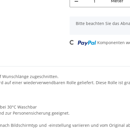
Meter
x
Bitte beachten Sie das Abn
Loading...
Komponenten wer
f Wunschlänge zugeschnitten.
auf einer wiederverwendbaren Rolle geliefert. Diese Rolle ist gra
t, bei 30°C Waschbar
und zur Personensicherung geeignet.
 nach Bildschirmtyp und -einstellung variieren und vom Original 