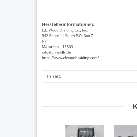
Herstellerinformationen:
E.L. Wood Braiding Co., Inc.
542 Route 11 South P.O. Box 7
NY
Marathon, , 13803
info@chrisolly.de
https://www.elwoodbraiding.com/
Produkteigenschaft
Wert
Inhalt:
K