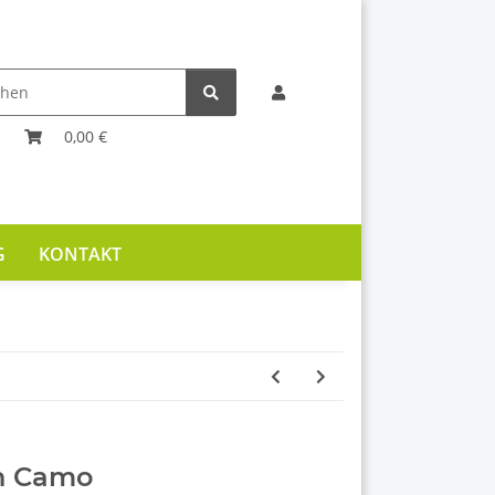
0,00 €
G
KONTAKT
n Camo