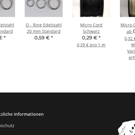
delstahl
O - Ring Edelstahl
Micro Cord
Micro 
andard
20 mm Standard
Schwarz
ab
 €
*
0,59 €
*
0,29 €
*
0,32 
0,29 € pro 1 m
W
Var
erh
tzliche Informationen
nschutz