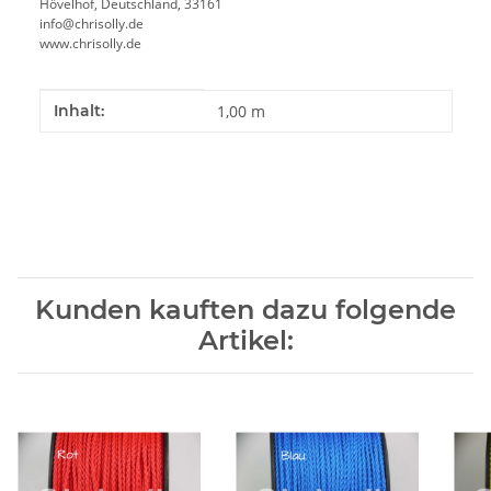
Hövelhof, Deutschland, 33161
info@chrisolly.de
www.chrisolly.de
Produkteigenschaft
Wert
Inhalt:
1,00 m
Kunden kauften dazu folgende
Artikel: