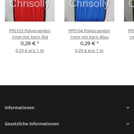
PP0103 Polypropylen
PP0104 Polypropylen
PP
1mm mit Kern Rot
1mm mit Kern Blau
1m
0,29 €
*
0,29 €
*
0,29 € pro 1 m
0,29 € pro 1 m
Informationen
Gesetzliche Informationen