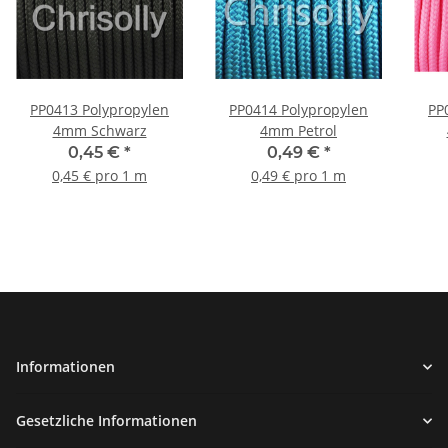
PP0413 Polypropylen
PP0414 Polypropylen
PP
4mm Schwarz
4mm Petrol
0,45 €
*
0,49 €
*
0,45 € pro 1 m
0,49 € pro 1 m
Informationen
Gesetzliche Informationen