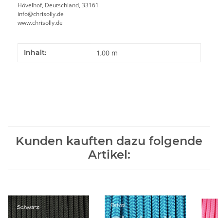
Hövelhof, Deutschland, 33161
info@chrisolly.de
www.chrisolly.de
Produkteigenschaft
Wert
Inhalt:
1,00 m
Kunden kauften dazu folgende
Artikel: