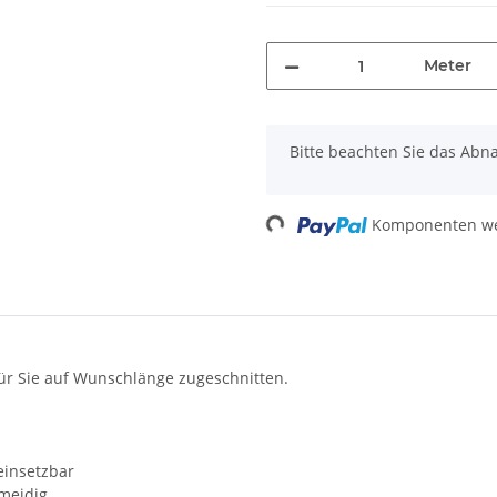
Meter
x
Bitte beachten Sie das Abn
Loading...
Komponenten wer
ür Sie auf Wunschlänge zugeschnitten.
einsetzbar
hmeidig