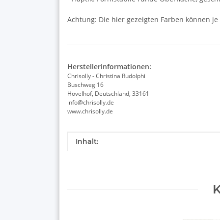
Achtung: Die hier gezeigten Farben können je
Herstellerinformationen:
Chrisolly - Christina Rudolphi
Buschweg 16
Hövelhof, Deutschland, 33161
info@chrisolly.de
www.chrisolly.de
Produkteigenschaft
Wert
Inhalt:
K