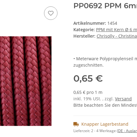
PP0692 PPM 6mm
Artikelnummer:
1454
Kategorie:
PPM mit Kern Ø 6 
Hersteller:
Chrisolly - Christin
• Meterware Polypropylenseil 
zugeschnitten.
0,65 €
0,65 € pro 1 m
inkl. 19% USt. , zzgl.
Versand
Bitte beachten Sie den Mindes
Knapper Lagerbestand
Lieferzeit:
2 - 4 Werktage
(DE - Ausla