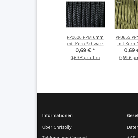
PP0606 PPM 6mm
PP0655 P
mit Kern Schwarz
mit Kern 
0,69 €
*
0,69
0,69 € pro 1 m
0,69 € p
Informationen
Gese
Über Chrisolly
Date
Zahlung und Versand
AGB