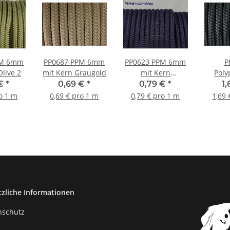
PM 6mm
PP0687 PPM 6mm
PP0623 PPM 6mm
P
Olive 2
mit Kern Graugold
mit Kern
Poly
Mitternachtsblau
10mm
 €
*
0,69 €
*
0,79 €
*
1
S
ro 1 m
0,69 € pro 1 m
0,79 € pro 1 m
1,69 
tzliche Informationen
nschutz