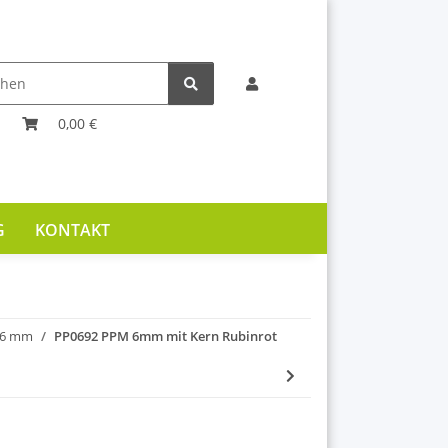
0,00 €
G
KONTAKT
 6 mm
PP0692 PPM 6mm mit Kern Rubinrot