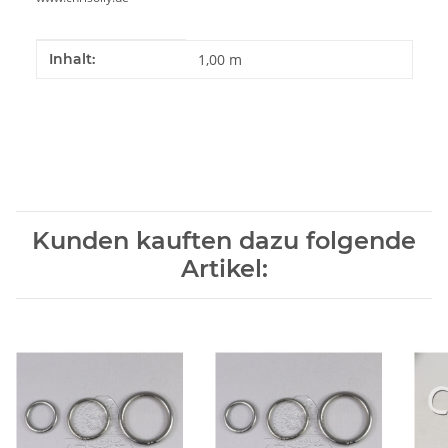
Produkteigenschaft
Wert
Inhalt:
1,00 m
Kunden kauften dazu folgende
Artikel: