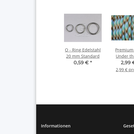
O - Ring Edelstahl
Premium
20 mm Standard
Under th
10m
0,59 €
*
2,99
2,99 € p
Informationen
Gese