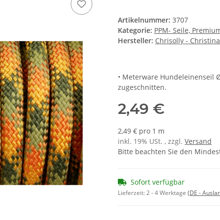
Artikelnummer:
3707
Kategorie:
PPM- Seile, Premiu
Hersteller:
Chrisolly - Christin
• Meterware Hundeleinenseil 
zugeschnitten.
2,49 €
2,49 € pro 1 m
inkl. 19% USt. , zzgl.
Versand
Bitte beachten Sie den Mindes
Sofort verfügbar
Lieferzeit:
2 - 4 Werktage
(DE - Ausla