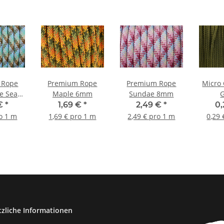
 Rope
Premium Rope
Premium Rope
Micro
e Sea
Maple 6mm
Sundae 8mm
m
 €
*
1,69 €
*
2,49 €
*
0
ro 1 m
1,69 € pro 1 m
2,49 € pro 1 m
0,29 
tzliche Informationen