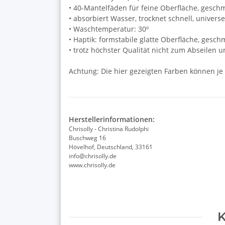
• 40-Mantelfäden für feine Oberfläche, gesch
• absorbiert Wasser, trocknet schnell, univers
• Waschtemperatur: 30º
• Haptik: formstabile glatte Oberfläche, gesc
• trotz höchster Qualität nicht zum Abseilen 
Achtung: Die hier gezeigten Farben können je
Herstellerinformationen:
Chrisolly - Christina Rudolphi
Buschweg 16
Hövelhof, Deutschland, 33161
info@chrisolly.de
www.chrisolly.de
K