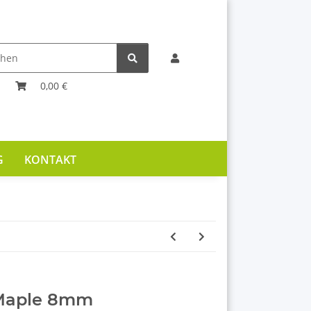
0,00 €
G
KONTAKT
Maple 8mm