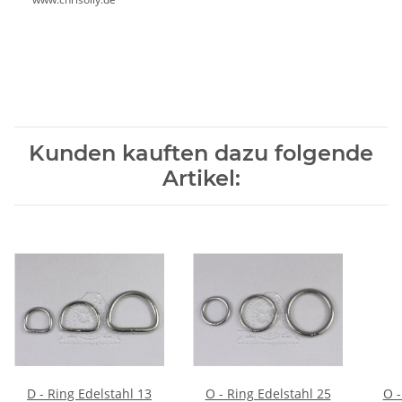
Kunden kauften dazu folgende
Artikel:
D - Ring Edelstahl 13
O - Ring Edelstahl 25
O -