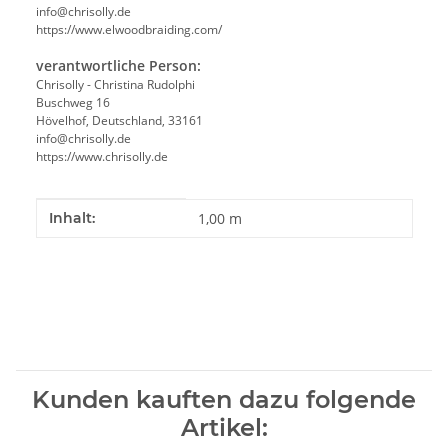
info@chrisolly.de
https://www.elwoodbraiding.com/
verantwortliche Person:
Chrisolly - Christina Rudolphi
Buschweg 16
Hövelhof, Deutschland, 33161
info@chrisolly.de
https://www.chrisolly.de
Produkteigenschaft
Wert
Inhalt:
1,00 m
Kunden kauften dazu folgende
Artikel: