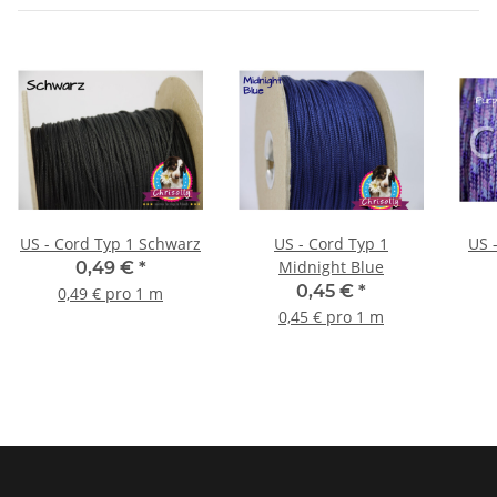
US - Cord Typ 1 Schwarz
US - Cord Typ 1
US - Cor
Midnight Blue
0,49 €
*
0,45 €
*
0,49 € pro 1 m
0,45 € pro 1 m