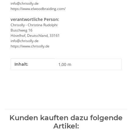
info@chrisolly.de
https://www.elwoodbraiding.com/
verantwortliche Person:
Chrisolly - Christina Rudolphi
Buschweg 16
Hövelhof, Deutschland, 33161
info@chrisolly.de
https://www.chrisolly.de
Produkteigenschaft
Wert
Inhalt:
1,00 m
Kunden kauften dazu folgende
Artikel: