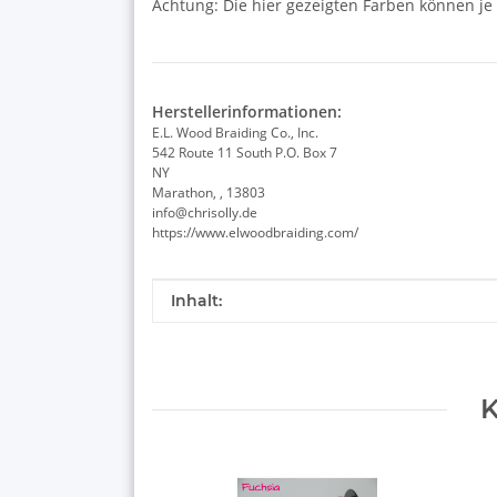
Achtung: Die hier gezeigten Farben können je
Herstellerinformationen:
E.L. Wood Braiding Co., Inc.
542 Route 11 South P.O. Box 7
NY
Marathon, , 13803
info@chrisolly.de
https://www.elwoodbraiding.com/
Produkteigenschaft
Wert
Inhalt:
K