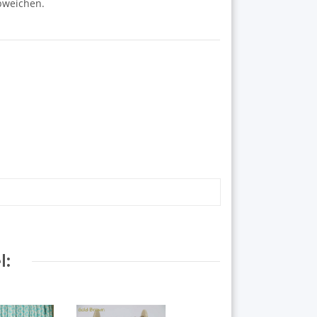
abweichen.
l: