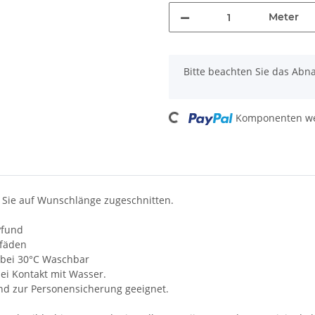
Meter
x
Bitte beachten Sie das Abn
Loading...
Komponenten wer
 Sie auf Wunschlänge zugeschnitten.
Pfund
lfäden
t, bei 30°C Waschbar
i Kontakt mit Wasser.
und zur Personensicherung geeignet.