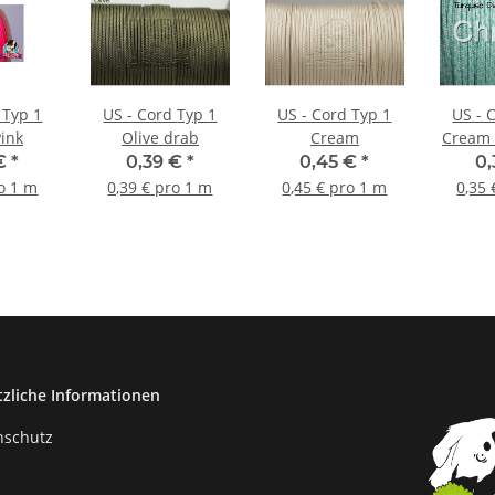
1
US - Cord Typ 1
US - Cord Typ 1
US - Cor
ink
Olive drab
Cream
Cream 
Di
 €
*
0,39 €
*
0,45 €
*
0
ro 1 m
0,39 € pro 1 m
0,45 € pro 1 m
0,35 
tzliche Informationen
nschutz