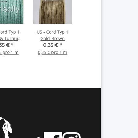
d Typ 1
US - Cord Typ 1
& Turquise
Gold-Brown
amonds
,35 €
*
0,35 €
*
€ pro 1 m
0,35 € pro 1 m