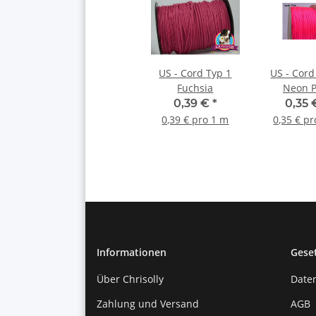
US - Cord Typ 1
US - Cord Typ 
Fuchsia
Neon P
0,39 €
*
0,35
0,39 € pro 1 m
0,35 € p
Informationen
Gese
Über Chrisolly
Date
Zahlung und Versand
AGB