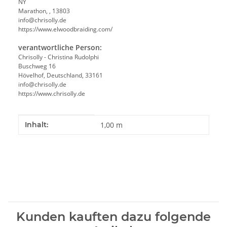
NY
Marathon, , 13803
info@chrisolly.de
https://www.elwoodbraiding.com/
verantwortliche Person:
Chrisolly - Christina Rudolphi
Buschweg 16
Hövelhof, Deutschland, 33161
info@chrisolly.de
https://www.chrisolly.de
Produkteigenschaft
Wert
Inhalt:
1,00 m
Kunden kauften dazu folgende