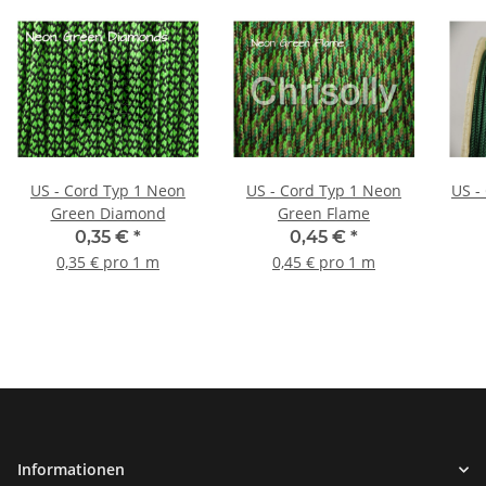
US - Cord Typ 1 Neon
US - Cord Typ 1 Neon
US - Cord 
Green Diamond
Green Flame
0,35 €
*
0,45 €
*
0,35 € pro 1 m
0,45 € pro 1 m
Informationen