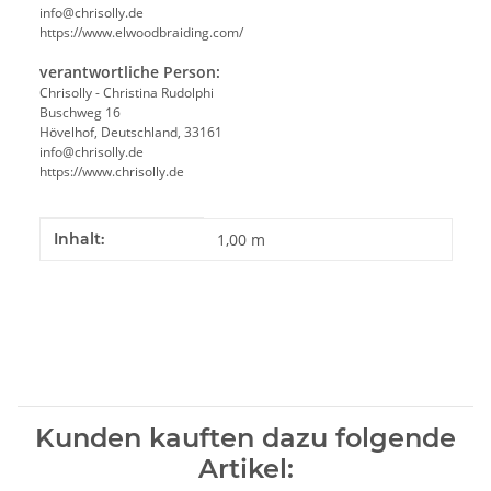
info@chrisolly.de
https://www.elwoodbraiding.com/
verantwortliche Person:
Chrisolly - Christina Rudolphi
Buschweg 16
Hövelhof, Deutschland, 33161
info@chrisolly.de
https://www.chrisolly.de
Produkteigenschaft
Wert
Inhalt:
1,00 m
Kunden kauften dazu folgende
Artikel: