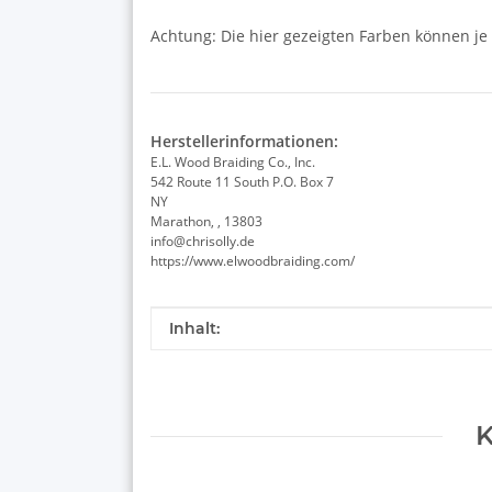
Achtung: Die hier gezeigten Farben können je
Herstellerinformationen:
E.L. Wood Braiding Co., Inc.
542 Route 11 South P.O. Box 7
NY
Marathon, , 13803
info@chrisolly.de
https://www.elwoodbraiding.com/
Produkteigenschaft
Wert
Inhalt:
K