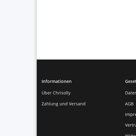
Informationen
Gese
Über Chrisolly
Date
Zahlung und Versand
AGB
Impr
Vert
Wide