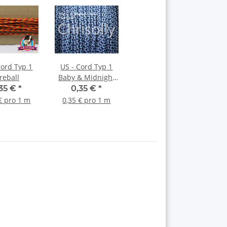
d Typ 1
US - Cord Typ 1
ireball
Baby & Midnight
Blue Diamonds
,35 €
*
0,35 €
*
€ pro 1 m
0,35 € pro 1 m