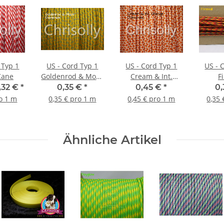
1
US - Cord Typ 1
US - Cord Typ 1
US - Cor
Cane
Goldenrod & Moos
Cream & Int.
F
Diamonds
Orange Diamonds
,32 €
*
0,35 €
*
0,45 €
*
0
ro 1 m
0,35 € pro 1 m
0,45 € pro 1 m
0,35 
Ähnliche Artikel