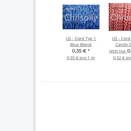
US - Cord Typ 1
US - Cord Typ 
Blue Blend
Candy 
0,35 €
*
jetzt nur
0
0,35 € pro 1 m
0,32 € p