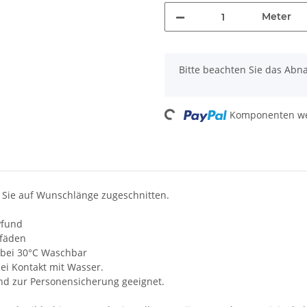
Meter
x
Bitte beachten Sie das Abn
Loading...
Komponenten wer
 Sie auf Wunschlänge zugeschnitten.
Pfund
lfäden
t, bei 30°C Waschbar
i Kontakt mit Wasser.
und zur Personensicherung geeignet.