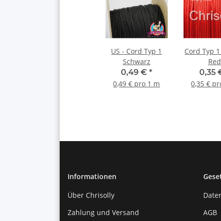
US - Cord Typ 1
Cord Typ 1 Simply
Schwarz
Red
0,49 €
*
0,35
0,49 € pro 1 m
0,35 € p
Informationen
Gese
Über Chrisolly
Date
Zahlung und Versand
AGB