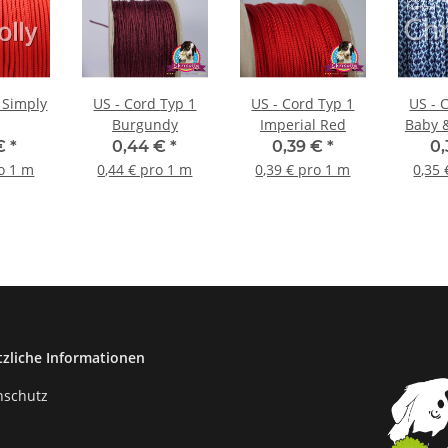
US - Cord Typ 1
US - Cord Typ 1
US - Cor
Burgundy
Imperial Red
Baby 
Blue
 €
*
0,44 €
*
0,39 €
*
0
ro 1 m
0,44 € pro 1 m
0,39 € pro 1 m
0,35 
tzliche Informationen
nschutz