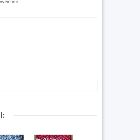
abweichen.
l: