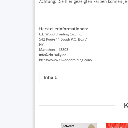
Achtung: Die hier gezeigten Farben können je
Herstellerinformationen:
E.L. Wood Braiding Co., Inc.
542 Route 11 South P.O. Box 7
NY
Marathon, , 13803
info@chrisolly.de
https://www.elwoodbraiding.com/
Produkteigenschaft
Wert
Inhalt:
K