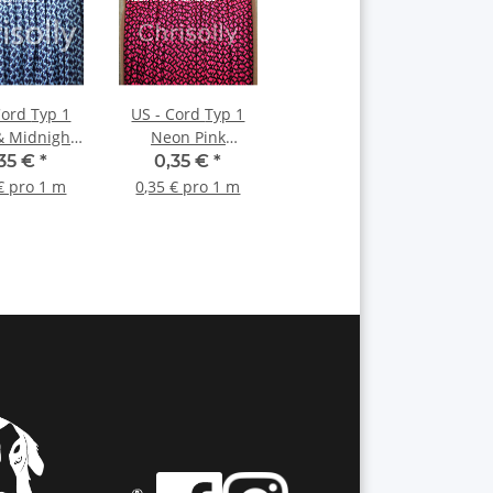
d Typ 1
US - Cord Typ 1
& Midnight
Neon Pink
 Diamonds
Diamonds
,35 €
*
0,35 €
*
€ pro 1 m
0,35 € pro 1 m