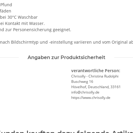
 Pfund
lfäden
t, bei 30°C Waschbar
i Kontakt mit Wasser.
und zur Personensicherung geeignet.
 nach Bildschirmtyp und -einstellung variieren und vom Original 
Angaben zur Produktsicherheit
verantwortliche Person:
Chrisolly - Christina Rudolphi
Buschweg 16
Hövelhof, Deutschland, 33161
info@chrisolly.de
https://www.chrisolly.de