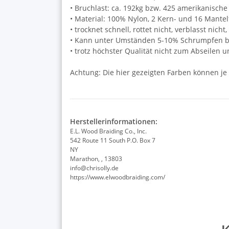
• Bruchlast: ca. 192kg bzw. 425 amerikanische
• Material: 100% Nylon, 2 Kern- und 16 Mante
• trocknet schnell, rottet nicht, verblasst nich
• Kann unter Umständen 5-10% Schrumpfen be
• trotz höchster Qualität nicht zum Abseilen 
Achtung: Die hier gezeigten Farben können je
Herstellerinformationen:
E.L. Wood Braiding Co., Inc.
542 Route 11 South P.O. Box 7
NY
Marathon, , 13803
info@chrisolly.de
https://www.elwoodbraiding.com/