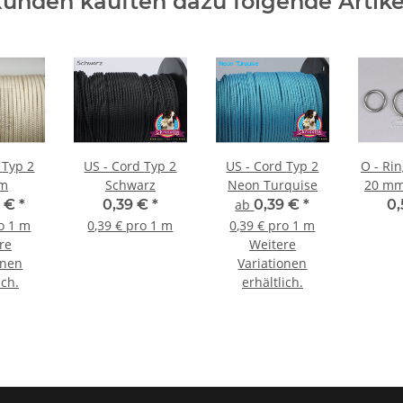
unden kauften dazu folgende Artike
2
US - Cord Typ 2
US - Cord Typ 2
O - Rin
am
Schwarz
Neon Turquise
20 mm
9 €
*
0,39 €
*
ab
0,39 €
*
0
ro 1 m
0,39 € pro 1 m
0,39 € pro 1 m
re
Weitere
onen
Variationen
ich.
erhältlich.