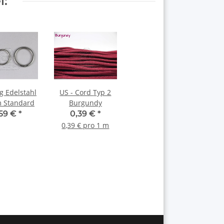
l:
g Edelstahl
US - Cord Typ 2
 Standard
Burgundy
,59 €
*
0,39 €
*
0,39 € pro 1 m