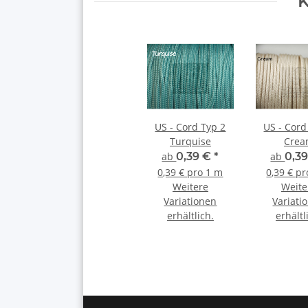
K
US - Cord Typ 2
US - Cord Typ 
Turquise
Cre
ab
0,39 €
*
ab
0,3
0,39 € pro 1 m
0,39 € p
Weitere
Weite
Variationen
Variati
erhältlich.
erhältl