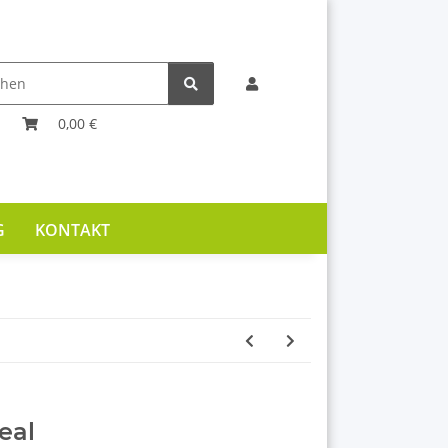
0,00 €
G
KONTAKT
eal